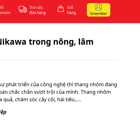
chỉ
Tra cứu
Giỏ
wroom
đơn hàng
hàng
Smember
Nikawa trong nông, lâm
i sự phát triển của công nghệ thì thang nhôm đang
 toàn chắc chắn vượt trội của mình. Thang nhôm
 quả, chăm sóc cây cối, hái tiêu,….
iệp