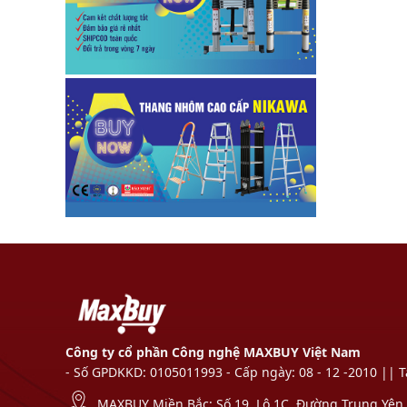
Công ty cổ phần Công nghệ MAXBUY Việt Nam
- Số GPDKKD: 0105011993 - Cấp ngày: 08 - 12 -2010 || 
MAXBUY Miền Bắc: Số 19, Lô 1C, Đường Trung Yên 1