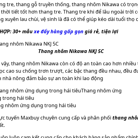
ang tre, thang gỗ truyền thống, thang nhôm Nikawa có trọ
thời tiết tốt hơn thang tre. Thang tre khi để lâu ngoài trời
 xuyên lau chùi, vệ sinh là đã có thể giúp kéo dài tuổi thọ 
 HỢP:
30+ mẫu
xe đẩy hàng gấp gọn
giá rẻ, tiện lợi
Thang nhôm Nikawa NKJ 5C
 vậy, thang nhôm Nikawa còn có độ an toàn cao hơn nhiều t
ọc cao su chống trơn trượt, các bậc thang đều nhau, đều đ
n nhà nông đảm bảo sự an toàn khi lao động
g nhôm ứng dụng trong hái tiêu
trực tuyến Maxbuy chuyên cung cấp và phân phối
thang nhô
ất.
uôn luôn cam kết cung cấp cho khách hàng sản phẩm chính 