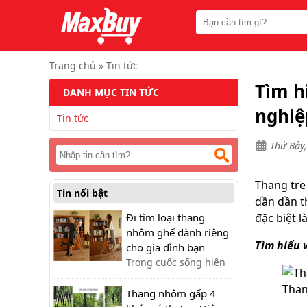
Trang
chủ
Thang
nhôm
Trang chủ
»
Tin tức
rút
Tìm h
DANH MỤC TIN TỨC
Thang
công
nghiệ
Tin tức
nghiệp
Thang
Thứ Bảy,
ghế
bản
to
Thang tre
Tin nổi bật
dần dần t
Thang
nhôm
Đi tìm loại thang
đặc biệt l
gấp
nhôm ghế dành riêng
đa
Tìm hiểu 
năng
cho gia đình bạn
Trong cuộc sống hiện
Thang
đại, sử dụng thang tre
gấp
Than
không còn được phổ
Thang nhôm gấp 4
chữ
A