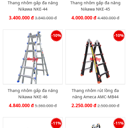
Thang nhôm gấp đa năng
Thang nhôm gấp đa năng
Nikawa NKE-44
Nikawa NKE-45
Thang
nhôm
3.400.000 đ
4.000.000 đ
3.840.000 đ
4.480.000 đ
cách
điện
Thương
-10%
-10%
hiệu
Tin
tức
Liên
hệ
Thang nhôm gấp đa năng
Thang nhôm rút lồng đa
Nikawa NKE-46
năng Ameca AMC-MB44
4.840.000 đ
2.250.000 đ
5.360.000 đ
2.500.000 đ
-11%
-11%