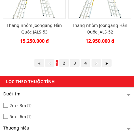
Thang nhôm Joongang Hàn
Thang nhôm Joongang Hàn
Quốc JALS-53
Quốc JALS-52
15.250.000 đ
12.950.000 đ
1
2
3
4
LỌC THEO THUỘC TÍNH
Dưới 1m
2m - 3m
(1)
5m - 6m
(1)
Thương hiệu