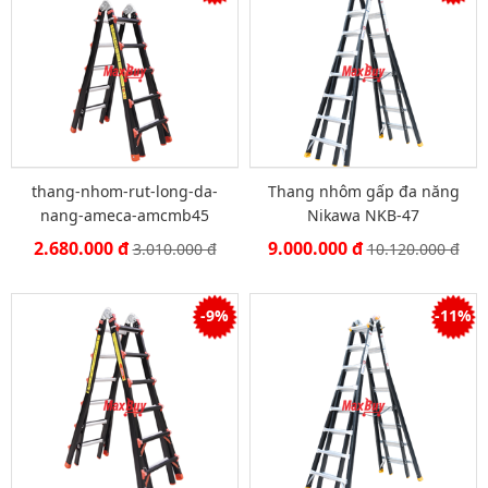
thang-nhom-rut-long-da-
Thang nhôm gấp đa năng
nang-ameca-amcmb45
Nikawa NKB-47
2.680.000 đ
9.000.000 đ
3.010.000 đ
10.120.000 đ
-9%
-11%