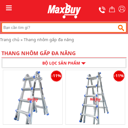
Trang
chủ
MENU
Thang
nhôm
rút
Trang chủ
»
Thang nhôm gấp đa năng
Thang
công
nghiệp
THANG NHÔM GẤP ĐA NĂNG
Thang
BỘ LỌC SẢN PHẨM
ghế
bản
to
-11%
-11%
Thang
nhôm
gấp
đa
năng
Thang
gấp
chữ
A