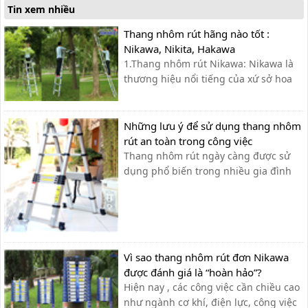
điểm vượt trội về chiều cao cũng như
Tin xem nhiều
độ an toàn, chắc chắn, khả năng
chịu...
Thang nhôm rút hãng nào tốt :
Nikawa, Nikita, Hakawa
1.Thang nhôm rút Nikawa: Nikawa là
thương hiệu nổi tiếng của xứ sở hoa
anh đào cùng với công nghệ hiện đại
và tiên tiến bậc nhất từ Nhật Bản.
Nikawa chuyên sản xuất và phân phối
Những lưu ý để sử dụng thang nhôm
các dòng sản phẩm cao cấp như xe
rút an toàn trong công việc
đẩy hàng, thang nhôm và dụng cụ
Thang nhôm rút ngày càng được sử
cầm tay...
dụng phổ biến trong nhiều gia đình
như: thắp hương, sơn tường, lau cửa
kính…và được ứng dụng rộng rãi
trong ngành điện lực, viễn thông, lắp
đặt và xây dựng. Tuy nhiên, nhiều
người vẫn chủ quan trong việc tìm
Vì sao thang nhôm rút đơn Nikawa
hiểu công...
được đánh giá là “hoàn hảo”?
Hiện nay , các công việc cần chiều cao
như ngành cơ khí, điện lực, công việc