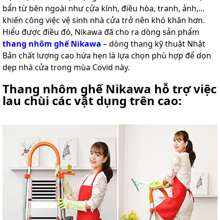
bẩn từ bên ngoài như cửa kính, điều hòa, tranh, ảnh,…
Thang
khiến công việc vệ sinh nhà cửa trở nên khó khăn hơn.
nhôm
Hiểu được điều đó, Nikawa đã cho ra dòng sản phẩm
cách
điện
thang nhôm gh
ế Nikawa
– dòng thang kỹ thuật Nhật
Bản chất lượng cao hứa hẹn là lựa chọn phù hợp để dọn
Thương
hiệu
dẹp nhà cửa trong mùa Covid này.
Tin
Thang nhôm ghế Nikawa hỗ trợ việc
tức
lau chùi các vật dụng trên cao:
Liên
hệ