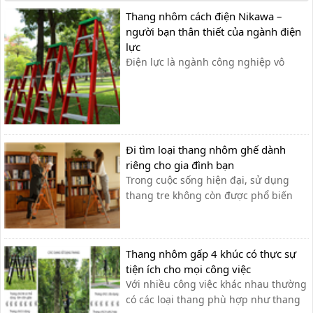
Thang nhôm cách điện Nikawa –
người bạn thân thiết của ngành điện
lực
Điện lực là ngành công nghiệp vô
cùng phức tạp và gặp nhiều rủi ro đối
với các anh thợ điện khi tiếp xúc trực
tiếp với các đường dây điện. Công việc
của họ luôn phải tiếp xúc mới môi
trường gần nguồn điện và ở những vị
Đi tìm loại thang nhôm ghế dành
trí trên cao, tại những cột [&h...
riêng cho gia đình bạn
Trong cuộc sống hiện đại, sử dụng
thang tre không còn được phổ biến
như trước nữa. Sự bất tiện và công
kềnh là hai thủ phạm gây nên sự mất
an toàn khi sử dụng thang tre truyền
Thang nhôm gấp 4 khúc có thực sự
thống. Và ngay cả trong giai đoạn
tiện ích cho mọi công việc
chống dịch COVID-19, bạn có thời gian
Với nhiều công việc khác nhau thường
để...
có các loại thang phù hợp như thang