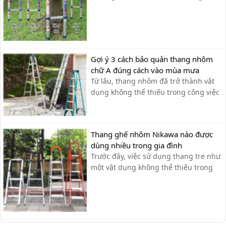
gia đình, xí nghiệp… cần sử dụng đến
thang nhôm rút đơn đã trở nên thông
dụng và phổ biến để đạt hiệu suất
công việc tốt nhất. Tuy nhiên , không
phải ai cũng có thể dễ [&hel...
Gợi ý 3 cách bảo quản thang nhôm
chữ A đúng cách vào mùa mưa
Từ lâu, thang nhôm đã trở thành vật
dụng không thể thiếu trong công việc
hằng ngày của con người với những
thương hiệu nổi bật như Nikawa,
Ameca hay Nikita,… Với những ưu
Thang ghế nhôm Nikawa nào được
điểm vượt trội về chiều cao cũng như
dùng nhiều trong gia đình
độ an toàn, chắc chắn, khả năng
Trước đây, việc sử dụng thang tre như
chịu...
một vật dụng không thể thiếu trong
nhiều gia đình nhưng nó lại rất cồng
kềnh và độ an toàn không cao. Chính
vì điều này mà các gia đình hiện nay
chọn sử dụng thang ghế nhôm nhỏ
gọn, tiện ích, độ an toàn đạt tiêu ...