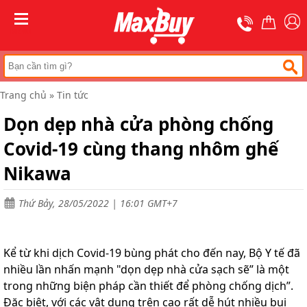
Trang
chủ
MENU
Thang
nhôm
rút
Trang chủ
»
Tin tức
Thang
công
Dọn dẹp nhà cửa phòng chống
nghiệp
Covid-19 cùng thang nhôm ghế
Thang
ghế
bản
Nikawa
to
Thang
Thứ Bảy, 28/05/2022 | 16:01 GMT+7
nhôm
gấp
đa
năng
Kể từ khi dịch Covid-19 bùng phát cho đến nay, Bộ Y tế đã
nhiều lần nhấn mạnh "dọn dẹp nhà cửa sạch sẽ” là một
Thang
gấp
trong những biện pháp cần thiết để phòng chống dịch”.
chữ
Đặc biệt, với các vật dụng trên cao rất dễ hút nhiều bụi
A