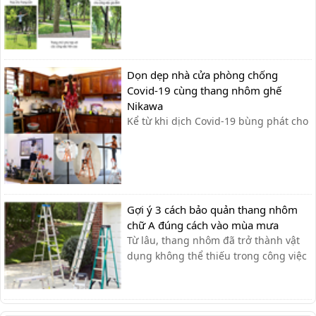
nhôm rút gọn, thang nhôm gấp chữ A,
thang ghế hay thang nhôm gấp 4
khúc. Trong đó dòng thang nhôm gấp
4 khúc được sử dụng phổ biến nhất
bởi sự tiện dụng mà nó mang lại. Đây
Dọn dẹp nhà cửa phòng chống
là [...
Covid-19 cùng thang nhôm ghế
Nikawa
Kể từ khi dịch Covid-19 bùng phát cho
đến nay, Bộ Y tế đã nhiều lần nhấn
mạnh “dọn dẹp nhà cửa sạch sẽ” là
một trong những biện pháp cần thiết
để phòng chống dịch”. Đặc biệt, với
các vật dụng trên cao rất dễ hút nhiều
Gợi ý 3 cách bảo quản thang nhôm
bụi bẩn từ bên...
chữ A đúng cách vào mùa mưa
Từ lâu, thang nhôm đã trở thành vật
dụng không thể thiếu trong công việc
hằng ngày của con người với những
thương hiệu nổi bật như Nikawa,
Ameca hay Nikita,… Với những ưu