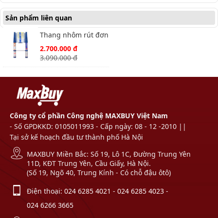
Sản phẩm liên quan
Thang nhôm rút đơn
Nikawa NK-32
2.700.000 đ
3.090.000 đ
Công ty cổ phần Công nghệ MAXBUY Việt Nam
- Số GPDKKD: 0105011993 - Cấp ngày: 08 - 12 -2010 ||
Tại sở kế hoạch đầu tư thành phố Hà Nội
MAXBUY Miền Bắc: Số 19, Lô 1C, Đường Trung Yên
11D, KĐT Trung Yên, Cầu Giấy, Hà Nội.
(Số 19, Ngõ 40, Trung Kính - Có chỗ đậu ôtô)
Điện thoại:
024 6285 4021
-
024 6285 4023
-
024 6266 3665