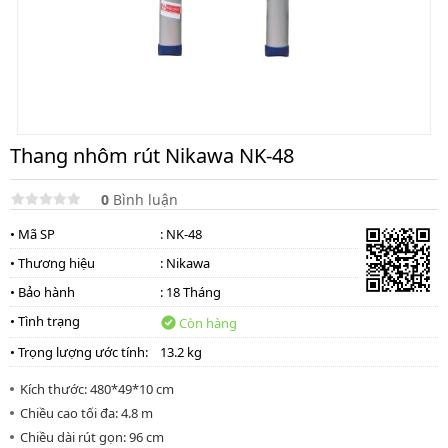
Thang
nhôm
cách
điện
Thương
hiệu
Thang nhôm rút Nikawa NK-48
Tin
tức
0
Bình luận
Liên
• Mã SP
: NK-48
hệ
• Thương hiệu
:
Nikawa
• Bảo hành
: 18 Tháng
• Tình trạng
Còn hàng
• Trọng lượng ước tính:
13.2 kg
Kích thước: 480*49*10 cm
Chiều cao tối đa: 4.8 m
Chiều dài rút gọn: 96 cm