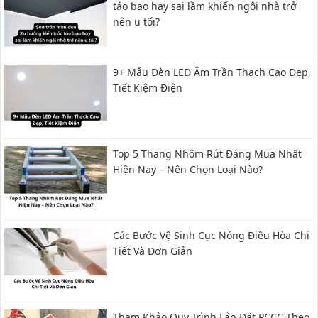
táo bạo hay sai lầm khiến ngôi nhà trở
nên u tối?
9+ Mẫu Đèn LED Âm Trần Thạch Cao Đẹp,
Tiết Kiệm Điện
Top 5 Thang Nhôm Rút Đáng Mua Nhất
Hiện Nay – Nên Chọn Loại Nào?
Các Bước Vệ Sinh Cục Nóng Điều Hòa Chi
Tiết Và Đơn Giản
Tham Khảo Quy Trình Lắp Đặt PCCC Theo