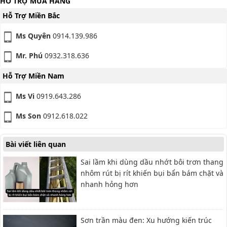
HỖ TRỢ MUA HÀNG
Hỗ Trợ Miền Bắc
Ms Quyên
0914.139.986
Mr. Phú
0932.318.636
Hỗ Trợ Miền Nam
Ms Vi
0919.643.286
Ms Son
0912.618.022
Bài viết liên quan
Sai lầm khi dùng dầu nhớt bôi trơn thang
nhôm rút bị rít khiến bụi bẩn bám chặt và
nhanh hỏng hơn
Sơn trần màu đen: Xu hướng kiến trúc