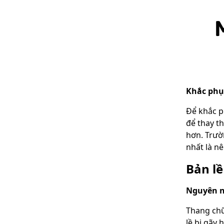
Khắc phụ
Để khắc p
để thay t
hơn. Trườn
nhất là n
Bản lề
Nguyên 
Thang chữ
lề bị gãy