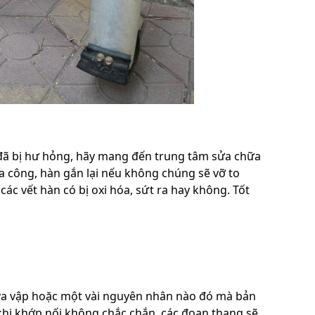
 đã bị hư hỏng, hãy mang đến trung tâm sửa chữa
a công, hàn gắn lại nếu không chúng sẽ vỡ to
ác vết hàn có bị oxi hóa, sứt ra hay không. Tốt
o va vập hoặc một vài nguyên nhân nào đó mà bản
 khi khớp nối không chắc chắn, các đoạn thang sẽ