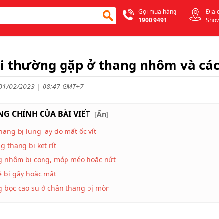
Gọi mua hàng
Địa 
1900 9491
Sho
ỗi thường gặp ở thang nhôm và cá
01/02/2023 | 08:47 GMT+7
G CHÍNH CỦA BÀI VIẾT
[
Ẩn
]
hang bị lung lay do mất ốc vít
ng thang bị kẹt rít
g nhôm bị cong, móp méo hoặc nứt
ề bị gãy hoặc mất
 bọc cao su ở chân thang bị mòn