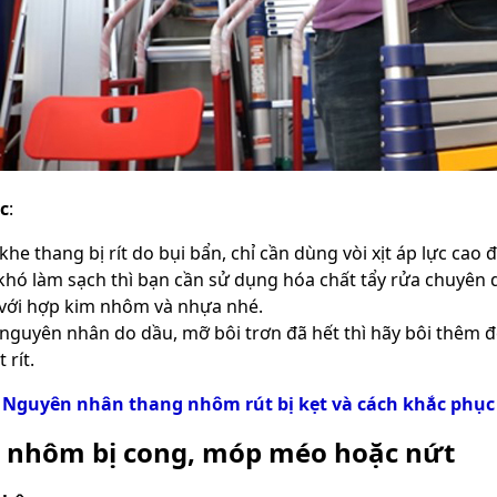
c
:
khe thang bị rít do bụi bẩn, chỉ cần dùng vòi xịt áp lực cao đ
khó làm sạch thì bạn cần sử dụng hóa chất tẩy rửa chuyên 
với hợp kim nhôm và nhựa nhé.
nguyên nhân do dầu, mỡ bôi trơn đã hết thì hãy bôi thêm đ
t rít.
:
Nguyên nhân thang nhôm rút bị kẹt và cách khắc phục
 nhôm bị cong, móp méo hoặc nứt