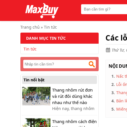
Trang
chủ
Thang
nhôm
Trang chủ
»
Tin tức
rút
Các l
DANH MỤC TIN TỨC
Thang
công
Tin tức
nghiệp
Thứ Tư, 
Thang
ghế
NỘI DUN
bản
to
1.
Nấc t
Tin nổi bật
Thang
2.
Lỗi ố
nhôm
Thang nhôm rút đơn
3.
Than
gấp
và rút đôi dùng khác
đa
4.
Bản l
năng
nhau như thế nào
Hiện nay, thang nhôm
5.
Miếng
Thang
rút/xếp là một trong
gấp
những sản phẩm được
Thang nhôm cách điện
chữ
A