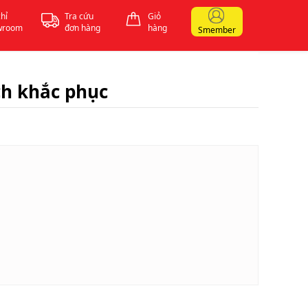
chỉ
Tra cứu
Giỏ
wroom
đơn hàng
hàng
Smember
ch khắc phục