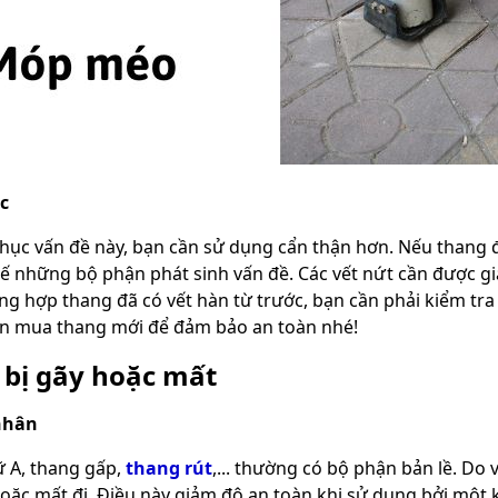
c
hục vấn đề này, bạn cần sử dụng cẩn thận hơn. Nếu thang
hế những bộ phận phát sinh vấn đề. Các vết nứt cần được gi
g hợp thang đã có vết hàn từ trước, bạn cần phải kiểm tra c
ên mua thang mới để đảm bảo an toàn nhé!
 bị gãy hoặc mất
nhân
 A, thang gấp,
thang rút
,... thường có bộ phận bản lề. D
 hoặc mất đi. Điều này giảm độ an toàn khi sử dụng bởi một