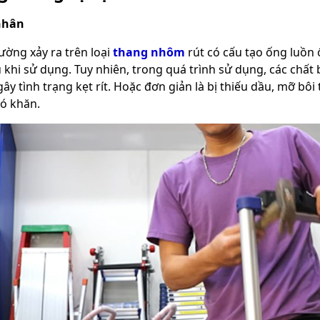
nhân
ường xảy ra trên loại
thang nhôm
rút có cấu tạo ống luồn 
u khi sử dụng. Tuy nhiên, trong quá trình sử dụng, các chất b
ây tình trạng kẹt rít. Hoặc đơn giản là bị thiếu dầu, mỡ bôi
hó khăn.