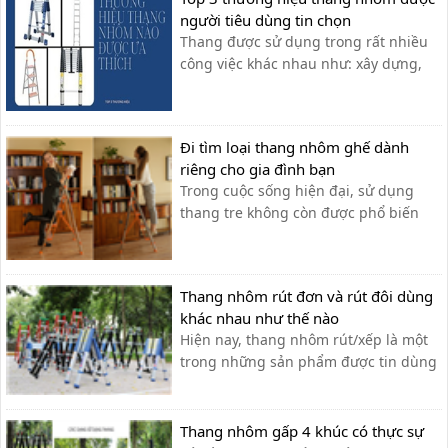
người tiêu dùng tin chọn
Thang được sử dụng trong rất nhiều
công việc khác nhau như: xây dựng,
viễn thông, điện lực hay dùng trong
gia đình. Vậy thương hiệu thang
nhôm nào là tốt nhất?
Đi tìm loại thang nhôm ghế dành
riêng cho gia đình bạn
Trong cuộc sống hiện đại, sử dụng
thang tre không còn được phổ biến
như trước nữa. Sự bất tiện và công
kềnh là hai thủ phạm gây nên sự mất
an toàn khi sử dụng thang tre truyền
Thang nhôm rút đơn và rút đôi dùng
thống. Và ngay cả trong giai đoạn
khác nhau như thế nào
chống dịch COVID-19, bạn có thời gian
Hiện nay, thang nhôm rút/xếp là một
để...
trong những sản phẩm được tin dùng
và bán chạy nhất trên thị trường bởi
những tính năng an toàn thuận tiện,
đặc biệt với khả năng rút gọn thang
Thang nhôm gấp 4 khúc có thực sự