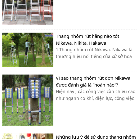
nhiều gia đình nhưng nó lại rất cồng
kềnh và độ an toàn không cao. Chính
vì điều này mà các gia đình hiện nay
chọn sử dụng thang ghế nhôm nhỏ
gọn, tiện ích, độ an toàn đạt tiêu ...
Thang nhôm rút hãng nào tốt :
Nikawa, Nikita, Hakawa
1.Thang nhôm rút Nikawa: Nikawa là
thương hiệu nổi tiếng của xứ sở hoa
anh đào cùng với công nghệ hiện đại
và tiên tiến bậc nhất từ Nhật Bản.
Nikawa chuyên sản xuất và phân phối
Vì sao thang nhôm rút đơn Nikawa
các dòng sản phẩm cao cấp như xe
được đánh giá là “hoàn hảo”?
đẩy hàng, thang nhôm và dụng cụ
Hiện nay , các công việc cần chiều cao
cầm tay...
như ngành cơ khí, điện lực, công việc
gia đình, xí nghiệp… cần sử dụng đến
thang nhôm rút đơn đã trở nên thông
dụng và phổ biến để đạt hiệu suất
công việc tốt nhất. Tuy nhiên , không
phải ai cũng có thể dễ [&hel...
Những lưu ý để sử dụng thang nhôm