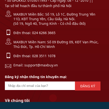
- Số GPDKKD: 0105011993 - Cấp ngày: 08 - 12 -2010 ||
Tại sở kế hoạch đầu tư thành phố Hà Nội
MAXBUY Miền Bắc: Số 19, Lô 1C, Đường Trung Yên
11D, KĐT Trung Yên, Cầu Giấy, Hà Nội.
(Số 19, Ngõ 40, Trung Kính - Có chỗ đậu ôtô)
Điện thoại:
024 6266 3665
MAXBUY Miền Nam: Số 09 Đường 09, KĐT Vạn Phúc,
Thủ Đức, Tp. Hồ Chí Minh
Điện thoại:
028 3511 1078
Email: support@maxbuy.vn
Đăng ký nhận thông tin khuyến mại:
ĐĂNG KÝ
Về chúng tôi