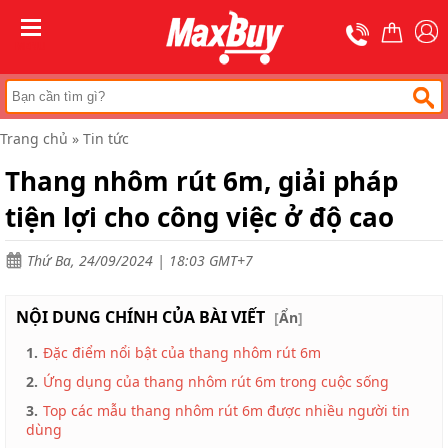
Trang
chủ
MENU
Thang
nhôm
rút
Trang chủ
»
Tin tức
Thang
công
Thang nhôm rút 6m, giải pháp
nghiệp
tiện lợi cho công việc ở độ cao
Thang
ghế
bản
to
Thứ Ba, 24/09/2024 | 18:03 GMT+7
Thang
nhôm
NỘI DUNG CHÍNH CỦA BÀI VIẾT
[
Ẩn
]
gấp
đa
1.
Đặc điểm nổi bật của thang nhôm rút 6m
năng
2.
Ứng dụng của thang nhôm rút 6m trong cuộc sống
Thang
3.
Top các mẫu thang nhôm rút 6m được nhiều người tin
gấp
chữ
dùng
A