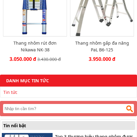
Thang nhôm rút đơn
Thang nhôm gấp đa năng
Nikawa NK-38
PaL B6-125
3.050.000 đ
3.950.000 đ
3.430.000 đ
DANH MỤC TIN TỨC
Tin tức
Tin nổi bật
Top 3 thương hiệu thang nhôm được