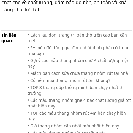
chặt chẽ về chất lượng, đảm bảo độ bền, an toàn và khả
năng chịu lực tốt.
Tin liên
• Cách lau dọn, trang trí bàn thờ trên cao bạn cần
quan:
biết
• 5+ món đồ dùng gia đình nhất định phải có trong
nhà bạn
• Gợi ý các mẫu thang nhôm chữ A chất lượng hiện
nay
• Mách bạn cách sửa chữa thang nhôm rút tại nhà
• Có nên mua thang nhôm rút 5m không?
• TOP 3 thang gấp thông minh bán chạy nhất thị
trường
• Các mẫu thang nhôm ghế 4 bậc chất lượng giá tốt
nhất hiện nay
• TOP các mẫu thang nhôm rút 4m bán chạy hiện
nay
• Giá thang nhôm cập nhật mới nhất hiện nay
• Các mẫu thang nhôm rút 5m tốt nhất