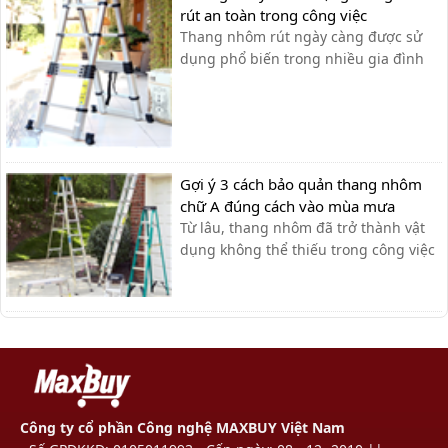
rút an toàn trong công việc
Thang nhôm rút ngày càng được sử
dụng phổ biến trong nhiều gia đình
như: thắp hương, sơn tường, lau cửa
kính…và được ứng dụng rộng rãi
trong ngành điện lực, viễn thông, lắp
đặt và xây dựng. Tuy nhiên, nhiều
người vẫn chủ quan trong việc tìm
Gợi ý 3 cách bảo quản thang nhôm
hiểu công...
chữ A đúng cách vào mùa mưa
Từ lâu, thang nhôm đã trở thành vật
dụng không thể thiếu trong công việc
hằng ngày của con người với những
thương hiệu nổi bật như Nikawa,
Ameca hay Nikita,… Với những ưu
điểm vượt trội về chiều cao cũng như
độ an toàn, chắc chắn, khả năng
chịu...
Công ty cổ phần Công nghệ MAXBUY Việt Nam