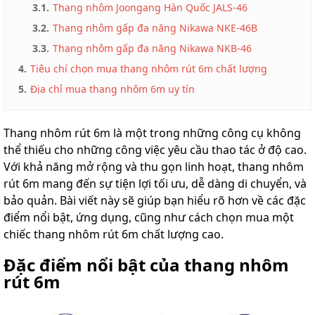
3.1.
Thang nhôm Joongang Hàn Quốc JALS-46
Thang
3.2.
Thang nhôm gấp đa năng Nikawa NKE-46B
nhôm
cách
3.3.
Thang nhôm gấp đa năng Nikawa NKB-46
điện
4.
Tiêu chí chọn mua thang nhôm rút 6m chất lượng
Thương
5.
Địa chỉ mua thang nhôm 6m uy tín
hiệu
Tin
tức
Thang nhôm rút 6m là một trong những công cụ không
thể thiếu cho những công việc yêu cầu thao tác ở độ cao.
Liên
Với khả năng mở rộng và thu gọn linh hoạt, thang nhôm
hệ
rút 6m mang đến sự tiện lợi tối ưu, dễ dàng di chuyển, và
bảo quản. Bài viết này sẽ giúp bạn hiểu rõ hơn về các đặc
điểm nổi bật, ứng dụng, cũng như cách chọn mua một
chiếc thang nhôm rút 6m chất lượng cao.
Đặc điểm nổi bật của thang nhôm
rút 6m