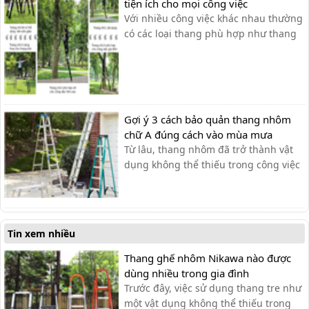
sau khi sử dụng giúp tiết kiệm diện
tiện ích cho mọi công việc
tích cất giữ cũng như thuận tiện t...
Với nhiều công việc khác nhau thường
có các loại thang phù hợp như thang
nhôm rút gọn, thang nhôm gấp chữ A,
thang ghế hay thang nhôm gấp 4
khúc. Trong đó dòng thang nhôm gấp
4 khúc được sử dụng phổ biến nhất
bởi sự tiện dụng mà nó mang lại. Đây
Gợi ý 3 cách bảo quản thang nhôm
là [...
chữ A đúng cách vào mùa mưa
Từ lâu, thang nhôm đã trở thành vật
dụng không thể thiếu trong công việc
hằng ngày của con người với những
thương hiệu nổi bật như Nikawa,
Ameca hay Nikita,… Với những ưu
điểm vượt trội về chiều cao cũng như
Tin xem nhiều
độ an toàn, chắc chắn, khả năng
chịu...
Thang ghế nhôm Nikawa nào được
dùng nhiều trong gia đình
Trước đây, việc sử dụng thang tre như
một vật dụng không thể thiếu trong