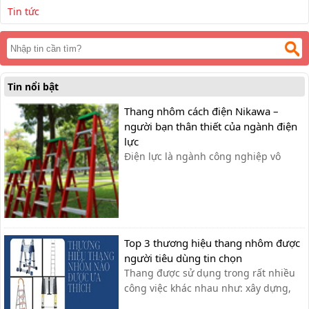
Tin tức
Tin nổi bật
Thang nhôm cách điện Nikawa –
người bạn thân thiết của ngành điện
lực
Điện lực là ngành công nghiệp vô
cùng phức tạp và gặp nhiều rủi ro đối
với các anh thợ điện khi tiếp xúc trực
tiếp với các đường dây điện. Công việc
của họ luôn phải tiếp xúc mới môi
trường gần nguồn điện và ở những vị
Top 3 thương hiệu thang nhôm được
trí trên cao, tại những cột [&h...
người tiêu dùng tin chọn
Thang được sử dụng trong rất nhiều
công việc khác nhau như: xây dựng,
viễn thông, điện lực hay dùng trong