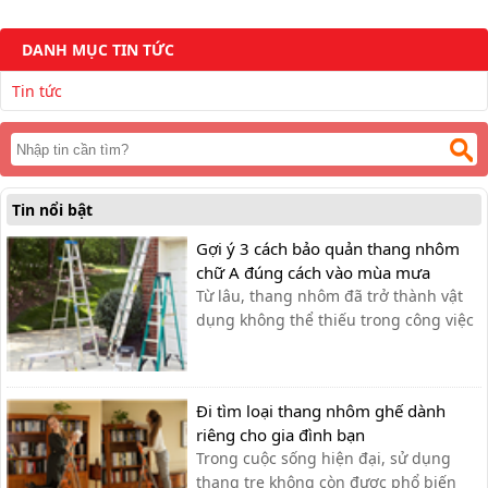
DANH MỤC TIN TỨC
Tin tức
Tin nổi bật
Gợi ý 3 cách bảo quản thang nhôm
chữ A đúng cách vào mùa mưa
Từ lâu, thang nhôm đã trở thành vật
dụng không thể thiếu trong công việc
hằng ngày của con người với những
thương hiệu nổi bật như Nikawa,
Ameca hay Nikita,… Với những ưu
Đi tìm loại thang nhôm ghế dành
điểm vượt trội về chiều cao cũng như
riêng cho gia đình bạn
độ an toàn, chắc chắn, khả năng
Trong cuộc sống hiện đại, sử dụng
chịu...
thang tre không còn được phổ biến