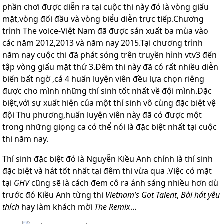
phần chơi được diễn ra tại cuộc thi này đó là vòng giấu
Thang
mặt,vòng đối đầu và vòng biểu diễn trực tiếp.Chương
nhôm
trình The voice-Việt Nam đã được sản xuất ba mùa vào
cách
điện
các năm 2012,2013 và năm nay 2015.Tại chương trình
năm nay cuộc thi đã phát sóng trên truyền hình vtv3 đến
Thương
tập vòng giấu mặt thứ 3.Đêm thi này đã có rất nhiều diễn
hiệu
biến bất ngờ ,cả 4 huấn luyện viên đều lựa chọn riêng
Tin
được cho mình những thí sinh tốt nhất về đội mình.Đặc
tức
biệt,với sự xuất hiện của một thí sinh vô cùng đặc biệt vệ
Liên
đội Thu phương,huấn luyện viên này đã có được một
hệ
trong những giọng ca có thể nói là đặc biệt nhất tại cuộc
thi năm nay.
Thí sinh đặc biệt đó là Nguyễn Kiều Anh chính là thí sinh
đặc biệt và hát tốt nhất tại đêm thi vừa qua .Việc có mặt
tại
GHV
cũng sẽ là cách đem cô ra ánh sáng nhiều hơn dù
trước đó Kiều Anh từng thi
Vietnam’s Got Talent
,
Bài hát yêu
thích
hay làm khách mời
The Remix
…