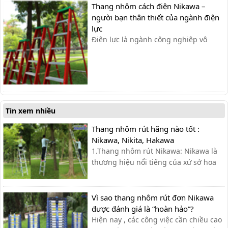
Thang nhôm cách điện Nikawa –
là [...
người bạn thân thiết của ngành điện
lực
Điện lực là ngành công nghiệp vô
cùng phức tạp và gặp nhiều rủi ro đối
với các anh thợ điện khi tiếp xúc trực
tiếp với các đường dây điện. Công việc
của họ luôn phải tiếp xúc mới môi
trường gần nguồn điện và ở những vị
trí trên cao, tại những cột [&h...
Tin xem nhiều
Thang nhôm rút hãng nào tốt :
Nikawa, Nikita, Hakawa
1.Thang nhôm rút Nikawa: Nikawa là
thương hiệu nổi tiếng của xứ sở hoa
anh đào cùng với công nghệ hiện đại
và tiên tiến bậc nhất từ Nhật Bản.
Nikawa chuyên sản xuất và phân phối
Vì sao thang nhôm rút đơn Nikawa
các dòng sản phẩm cao cấp như xe
được đánh giá là “hoàn hảo”?
đẩy hàng, thang nhôm và dụng cụ
Hiện nay , các công việc cần chiều cao