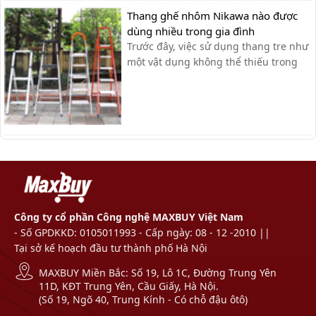
Ameca hay Nikita,… Với những ưu
Thang ghế nhôm Nikawa nào được
điểm vượt trội về chiều cao cũng như
dùng nhiều trong gia đình
độ an toàn, chắc chắn, khả năng
Trước đây, việc sử dụng thang tre như
chịu...
một vật dụng không thể thiếu trong
nhiều gia đình nhưng nó lại rất cồng
kềnh và độ an toàn không cao. Chính
vì điều này mà các gia đình hiện nay
chọn sử dụng thang ghế nhôm nhỏ
gọn, tiện ích, độ an toàn đạt tiêu ...
Công ty cổ phần Công nghệ MAXBUY Việt Nam
- Số GPDKKD: 0105011993 - Cấp ngày: 08 - 12 -2010 ||
Tại sở kế hoạch đầu tư thành phố Hà Nội
MAXBUY Miền Bắc: Số 19, Lô 1C, Đường Trung Yên
11D, KĐT Trung Yên, Cầu Giấy, Hà Nội.
(Số 19, Ngõ 40, Trung Kính - Có chỗ đậu ôtô)