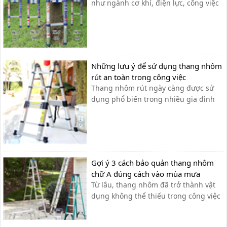
cầm tay...
như ngành cơ khí, điện lực, công việc
gia đình, xí nghiệp… cần sử dụng đến
thang nhôm rút đơn đã trở nên thông
dụng và phổ biến để đạt hiệu suất
công việc tốt nhất. Tuy nhiên , không
phải ai cũng có thể dễ [&hel...
Những lưu ý để sử dụng thang nhôm
rút an toàn trong công việc
Thang nhôm rút ngày càng được sử
dụng phổ biến trong nhiều gia đình
như: thắp hương, sơn tường, lau cửa
kính…và được ứng dụng rộng rãi
trong ngành điện lực, viễn thông, lắp
đặt và xây dựng. Tuy nhiên, nhiều
người vẫn chủ quan trong việc tìm
Gợi ý 3 cách bảo quản thang nhôm
hiểu công...
chữ A đúng cách vào mùa mưa
Từ lâu, thang nhôm đã trở thành vật
dụng không thể thiếu trong công việc
hằng ngày của con người với những
thương hiệu nổi bật như Nikawa,