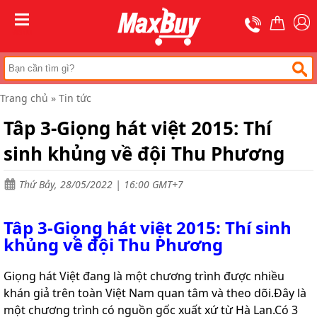
Trang
chủ
MENU
Thang
nhôm
rút
Trang chủ
»
Tin tức
Thang
công
Tâp 3-Giọng hát việt 2015: Thí
nghiệp
sinh khủng về đội Thu Phương
Thang
ghế
bản
to
Thứ Bảy, 28/05/2022 | 16:00 GMT+7
Thang
nhôm
Tâp 3-Giọng hát việt 2015: Thí sinh
gấp
khủng về đội Thu Phương
đa
năng
Giọng hát Việt đang là một chương trình được nhiều
Thang
khán giả trên toàn Việt Nam quan tâm và theo dõi.Đây là
gấp
chữ
một chương trình có nguồn gốc xuất xứ từ Hà Lan.Có 3
A