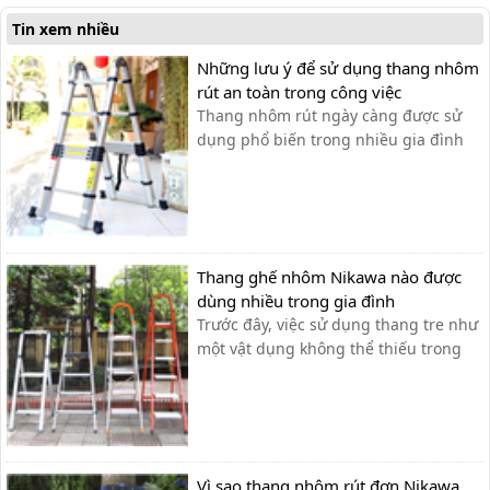
là [...
Tin xem nhiều
Những lưu ý để sử dụng thang nhôm
rút an toàn trong công việc
Thang nhôm rút ngày càng được sử
dụng phổ biến trong nhiều gia đình
như: thắp hương, sơn tường, lau cửa
kính…và được ứng dụng rộng rãi
trong ngành điện lực, viễn thông, lắp
đặt và xây dựng. Tuy nhiên, nhiều
người vẫn chủ quan trong việc tìm
Thang ghế nhôm Nikawa nào được
hiểu công...
dùng nhiều trong gia đình
Trước đây, việc sử dụng thang tre như
một vật dụng không thể thiếu trong
nhiều gia đình nhưng nó lại rất cồng
kềnh và độ an toàn không cao. Chính
vì điều này mà các gia đình hiện nay
chọn sử dụng thang ghế nhôm nhỏ
gọn, tiện ích, độ an toàn đạt tiêu ...
Vì sao thang nhôm rút đơn Nikawa