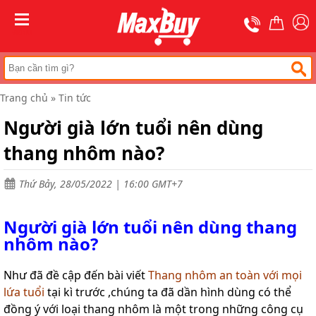
Trang
chủ
MENU
Thang
nhôm
rút
Trang chủ
»
Tin tức
Thang
công
Người già lớn tuổi nên dùng
nghiệp
thang nhôm nào?
Thang
ghế
bản
to
Thứ Bảy, 28/05/2022 | 16:00 GMT+7
Thang
nhôm
Người già lớn tuổi nên dùng thang
gấp
nhôm nào?
đa
năng
Như đã đề cập đến bài viết
Thang nhôm an toàn với mọi
Thang
lứa tuổi
tại kì trước ,chúng ta đã dần hình dùng có thể
gấp
chữ
đồng ý với loại thang nhôm là một trong những công cụ
A