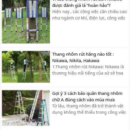
được đánh giá là “hoàn hảo”?
Hiện nay , các công việc cần chiều cao
như ngành cơ khí, điện lực, công việc
gia đình, xí nghiệp… cần sử dụng đến
thang nhôm rút đơn đã trở nên thông
dụng và phổ biến để đạt hiệu suất
công việc tốt nhất. Tuy nhiên , không
phải ai cũng có thể dễ [&hel...
Thang nhôm rút hãng nào tốt :
Nikawa, Nikita, Hakawa
1.Thang nhôm rút Nikawa: Nikawa là
thương hiệu nổi tiếng của xứ sở hoa
anh đào cùng với công nghệ hiện đại
và tiên tiến bậc nhất từ Nhật Bản.
Nikawa chuyên sản xuất và phân phối
Gợi ý 3 cách bảo quản thang nhôm
các dòng sản phẩm cao cấp như xe
chữ A đúng cách vào mùa mưa
đẩy hàng, thang nhôm và dụng cụ
Từ lâu, thang nhôm đã trở thành vật
cầm tay...
dụng không thể thiếu trong công việc
hằng ngày của con người với những
thương hiệu nổi bật như Nikawa,