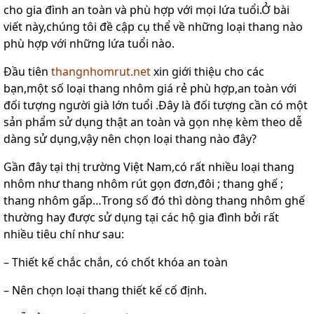
cho gia đình an toàn và phù hợp với mọi lứa tuổi.Ở bài
Thang
viết này,chúng tôi đề cập cụ thể về những loại thang nào
nhôm
phù hợp với những lứa tuổi nào.
cách
điện
Đầu tiên
thangnhomrut.net
xin giới thiệu cho các
Thương
bạn,một số loại thang nhôm giá rẻ phù hợp,an toàn với
hiệu
đối tượng người già lớn tuổi .Đây là đối tượng cần có một
Tin
sản phẩm sử dụng thật an toàn và gọn nhẹ kèm theo dễ
tức
dàng sử dụng,vậy nên chọn loại thang nào đây?
Liên
Gần đây tại thị trường Việt Nam,có rất nhiều loại thang
hệ
nhôm như thang nhôm rút gọn đơn,đôi ; thang ghế ;
thang nhôm gấp…Trong số đó thì dòng thang nhôm ghế
thường hay được sử dụng tại các hộ gia đình bởi rất
nhiều tiêu chí như sau:
– Thiết kế chắc chắn, có chốt khóa an toàn
– Nên chọn loại thang thiết kế cố định.