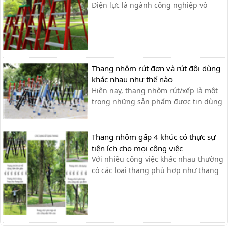
Điện lực là ngành công nghiệp vô
cùng phức tạp và gặp nhiều rủi ro đối
với các anh thợ điện khi tiếp xúc trực
tiếp với các đường dây điện. Công việc
của họ luôn phải tiếp xúc mới môi
trường gần nguồn điện và ở những vị
Thang nhôm rút đơn và rút đôi dùng
trí trên cao, tại những cột [&h...
khác nhau như thế nào
Hiện nay, thang nhôm rút/xếp là một
trong những sản phẩm được tin dùng
và bán chạy nhất trên thị trường bởi
những tính năng an toàn thuận tiện,
đặc biệt với khả năng rút gọn thang
Thang nhôm gấp 4 khúc có thực sự
sau khi sử dụng giúp tiết kiệm diện
tiện ích cho mọi công việc
tích cất giữ cũng như thuận tiện t...
Với nhiều công việc khác nhau thường
có các loại thang phù hợp như thang
nhôm rút gọn, thang nhôm gấp chữ A,
thang ghế hay thang nhôm gấp 4
khúc. Trong đó dòng thang nhôm gấp
4 khúc được sử dụng phổ biến nhất
bởi sự tiện dụng mà nó mang lại. Đây