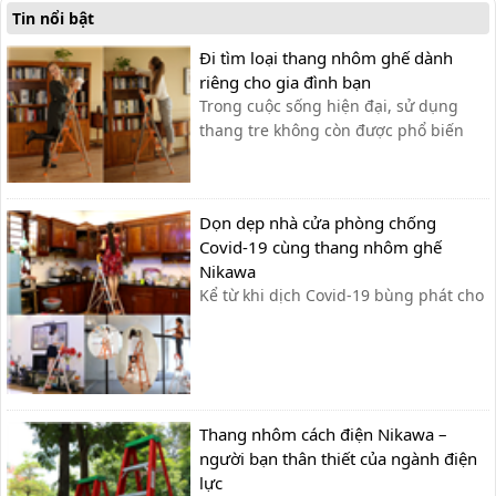
Tin nổi bật
Đi tìm loại thang nhôm ghế dành
riêng cho gia đình bạn
Trong cuộc sống hiện đại, sử dụng
thang tre không còn được phổ biến
như trước nữa. Sự bất tiện và công
kềnh là hai thủ phạm gây nên sự mất
an toàn khi sử dụng thang tre truyền
Dọn dẹp nhà cửa phòng chống
thống. Và ngay cả trong giai đoạn
Covid-19 cùng thang nhôm ghế
chống dịch COVID-19, bạn có thời gian
Nikawa
để...
Kể từ khi dịch Covid-19 bùng phát cho
đến nay, Bộ Y tế đã nhiều lần nhấn
mạnh “dọn dẹp nhà cửa sạch sẽ” là
một trong những biện pháp cần thiết
để phòng chống dịch”. Đặc biệt, với
các vật dụng trên cao rất dễ hút nhiều
Thang nhôm cách điện Nikawa –
bụi bẩn từ bên...
người bạn thân thiết của ngành điện
lực