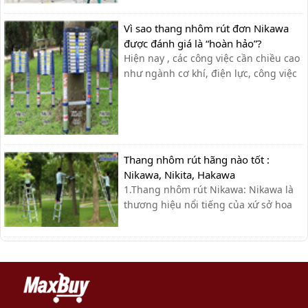
thương hiệu nổi bật như Nikawa,
Ameca hay Nikita,… Với những ưu
Vì sao thang nhôm rút đơn Nikawa
điểm vượt trội về chiều cao cũng như
được đánh giá là “hoàn hảo”?
độ an toàn, chắc chắn, khả năng
Hiện nay , các công việc cần chiều cao
chịu...
như ngành cơ khí, điện lực, công việc
gia đình, xí nghiệp… cần sử dụng đến
thang nhôm rút đơn đã trở nên thông
dụng và phổ biến để đạt hiệu suất
công việc tốt nhất. Tuy nhiên , không
phải ai cũng có thể dễ [&hel...
Thang nhôm rút hãng nào tốt :
Nikawa, Nikita, Hakawa
1.Thang nhôm rút Nikawa: Nikawa là
thương hiệu nổi tiếng của xứ sở hoa
anh đào cùng với công nghệ hiện đại
và tiên tiến bậc nhất từ Nhật Bản.
Nikawa chuyên sản xuất và phân phối
các dòng sản phẩm cao cấp như xe
đẩy hàng, thang nhôm và dụng cụ
cầm tay...