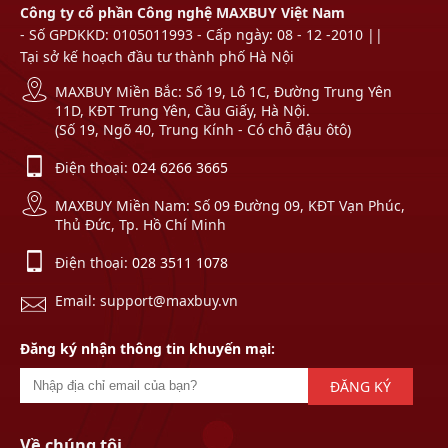
Công ty cổ phần Công nghệ MAXBUY Việt Nam
- Số GPDKKD: 0105011993 - Cấp ngày: 08 - 12 -2010 ||
Tại sở kế hoạch đầu tư thành phố Hà Nội
MAXBUY Miền Bắc: Số 19, Lô 1C, Đường Trung Yên
11D, KĐT Trung Yên, Cầu Giấy, Hà Nội.
(Số 19, Ngõ 40, Trung Kính - Có chỗ đậu ôtô)
Điện thoại:
024 6266 3665
MAXBUY Miền Nam: Số 09 Đường 09, KĐT Vạn Phúc,
Thủ Đức, Tp. Hồ Chí Minh
Điện thoại:
028 3511 1078
Email: support@maxbuy.vn
Đăng ký nhận thông tin khuyến mại:
ĐĂNG KÝ
Về chúng tôi