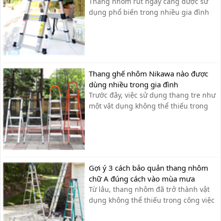
Thang nhôm rút ngày càng được sử
dụng phổ biến trong nhiều gia đình
như: thắp hương, sơn tường, lau cửa
kính…và được ứng dụng rộng rãi
trong ngành điện lực, viễn thông, lắp
đặt và xây dựng. Tuy nhiên, nhiều
người vẫn chủ quan trong việc tìm
Thang ghế nhôm Nikawa nào được
hiểu công...
dùng nhiều trong gia đình
Trước đây, việc sử dụng thang tre như
một vật dụng không thể thiếu trong
nhiều gia đình nhưng nó lại rất cồng
kềnh và độ an toàn không cao. Chính
vì điều này mà các gia đình hiện nay
chọn sử dụng thang ghế nhôm nhỏ
gọn, tiện ích, độ an toàn đạt tiêu ...
Gợi ý 3 cách bảo quản thang nhôm
chữ A đúng cách vào mùa mưa
Từ lâu, thang nhôm đã trở thành vật
dụng không thể thiếu trong công việc
hằng ngày của con người với những