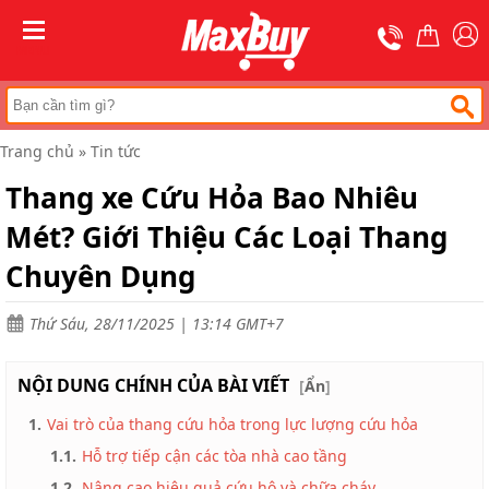
Trang
chủ
MENU
Thang
nhôm
rút
Trang chủ
»
Tin tức
Thang
công
Thang xe Cứu Hỏa Bao Nhiêu
nghiệp
Mét? Giới Thiệu Các Loại Thang
Thang
ghế
bản
Chuyên Dụng
to
Thang
Thứ Sáu, 28/11/2025 | 13:14 GMT+7
nhôm
gấp
đa
NỘI DUNG CHÍNH CỦA BÀI VIẾT
[
Ẩn
]
năng
1.
Vai trò của thang cứu hỏa trong lực lượng cứu hỏa
Thang
gấp
1.1.
Hỗ trợ tiếp cận các tòa nhà cao tầng
chữ
A
1.2.
Nâng cao hiệu quả cứu hộ và chữa cháy