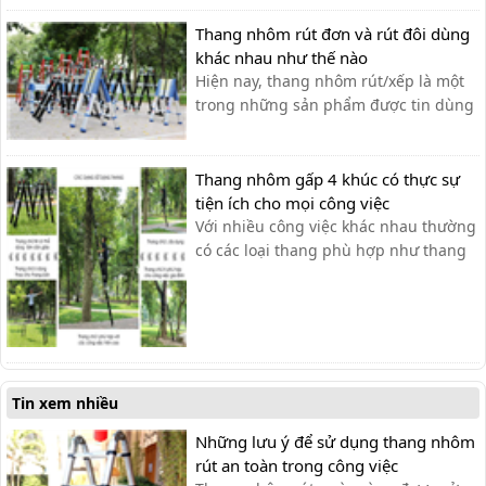
nhôm nào là tốt nhất?
Thang nhôm rút đơn và rút đôi dùng
khác nhau như thế nào
Hiện nay, thang nhôm rút/xếp là một
trong những sản phẩm được tin dùng
và bán chạy nhất trên thị trường bởi
những tính năng an toàn thuận tiện,
đặc biệt với khả năng rút gọn thang
Thang nhôm gấp 4 khúc có thực sự
sau khi sử dụng giúp tiết kiệm diện
tiện ích cho mọi công việc
tích cất giữ cũng như thuận tiện t...
Với nhiều công việc khác nhau thường
có các loại thang phù hợp như thang
nhôm rút gọn, thang nhôm gấp chữ A,
thang ghế hay thang nhôm gấp 4
khúc. Trong đó dòng thang nhôm gấp
4 khúc được sử dụng phổ biến nhất
bởi sự tiện dụng mà nó mang lại. Đây
là [...
Tin xem nhiều
Những lưu ý để sử dụng thang nhôm
rút an toàn trong công việc