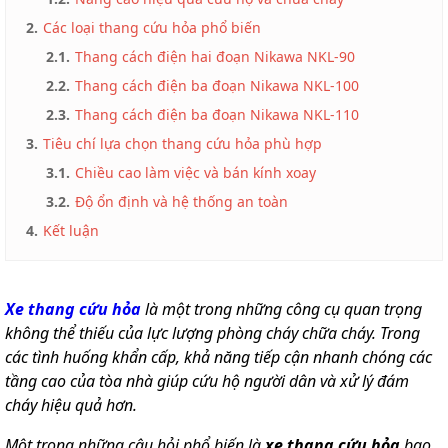
2.
Các loại thang cứu hỏa phổ biến
Thang
nhôm
2.1.
Thang cách điện hai đoạn Nikawa NKL-90
cách
điện
2.2.
Thang cách điện ba đoạn Nikawa NKL-100
2.3.
Thang cách điện ba đoạn Nikawa NKL-110
Thương
hiệu
3.
Tiêu chí lựa chọn thang cứu hỏa phù hợp
Tin
3.1.
Chiều cao làm việc và bán kính xoay
tức
3.2.
Độ ổn định và hệ thống an toàn
Liên
4.
Kết luận
hệ
Xe thang cứu hỏa
là một trong những công cụ quan trọng
không thể thiếu của lực lượng phòng cháy chữa cháy. Trong
các tình huống khẩn cấp, khả năng tiếp cận nhanh chóng các
tầng cao của tòa nhà giúp cứu hộ người dân và xử lý đám
cháy hiệu quả hơn.
Một trong những câu hỏi phổ biến là
xe thang cứu hỏa
bao