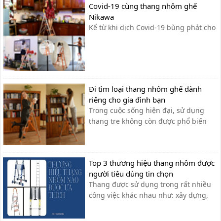
Covid-19 cùng thang nhôm ghế
Nikawa
Kể từ khi dịch Covid-19 bùng phát cho
đến nay, Bộ Y tế đã nhiều lần nhấn
mạnh “dọn dẹp nhà cửa sạch sẽ” là
một trong những biện pháp cần thiết
để phòng chống dịch”. Đặc biệt, với
các vật dụng trên cao rất dễ hút nhiều
Đi tìm loại thang nhôm ghế dành
bụi bẩn từ bên...
riêng cho gia đình bạn
Trong cuộc sống hiện đại, sử dụng
thang tre không còn được phổ biến
như trước nữa. Sự bất tiện và công
kềnh là hai thủ phạm gây nên sự mất
an toàn khi sử dụng thang tre truyền
Top 3 thương hiệu thang nhôm được
thống. Và ngay cả trong giai đoạn
người tiêu dùng tin chọn
chống dịch COVID-19, bạn có thời gian
Thang được sử dụng trong rất nhiều
để...
công việc khác nhau như: xây dựng,
viễn thông, điện lực hay dùng trong
gia đình. Vậy thương hiệu thang