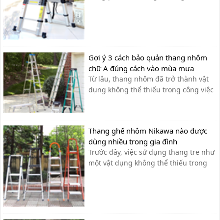
như: thắp hương, sơn tường, lau cửa
kính…và được ứng dụng rộng rãi
trong ngành điện lực, viễn thông, lắp
đặt và xây dựng. Tuy nhiên, nhiều
người vẫn chủ quan trong việc tìm
Gợi ý 3 cách bảo quản thang nhôm
hiểu công...
chữ A đúng cách vào mùa mưa
Từ lâu, thang nhôm đã trở thành vật
dụng không thể thiếu trong công việc
hằng ngày của con người với những
thương hiệu nổi bật như Nikawa,
Ameca hay Nikita,… Với những ưu
Thang ghế nhôm Nikawa nào được
điểm vượt trội về chiều cao cũng như
dùng nhiều trong gia đình
độ an toàn, chắc chắn, khả năng
Trước đây, việc sử dụng thang tre như
chịu...
một vật dụng không thể thiếu trong
nhiều gia đình nhưng nó lại rất cồng
kềnh và độ an toàn không cao. Chính
vì điều này mà các gia đình hiện nay
chọn sử dụng thang ghế nhôm nhỏ
gọn, tiện ích, độ an toàn đạt tiêu ...