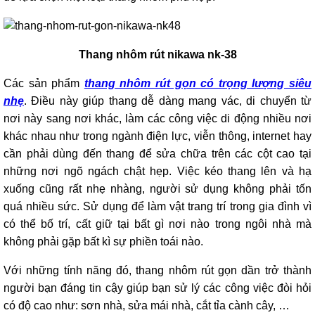
Thang
nhôm
cách
Thang nhôm rút nikawa nk-38
điện
Thương
Các sản phẩm
thang nhôm rút gọn có trọng lượng siêu
hiệu
nhẹ
. Điều này giúp thang dễ dàng mang vác, di chuyển từ
nơi này sang nơi khác, làm các công việc di động nhiều nơi
Tin
tức
khác nhau như trong ngành điện lực, viễn thông, internet hay
cần phải dùng đến thang để sửa chữa trên các cột cao tại
Liên
hệ
những nơi ngõ ngách chật hẹp. Việc kéo thang lên và hạ
xuống cũng rất nhẹ nhàng, người sử dụng không phải tốn
quá nhiều sức. Sử dụng để làm vật trang trí trong gia đình vì
có thể bố trí, cất giữ tại bất gì nơi nào trong ngôi nhà mà
không phải gặp bất kì sự phiền toái nào.
Với những tính năng đó, thang nhôm rút gọn dần trở thành
người bạn đáng tin cậy giúp bạn sử lý các công việc đòi hỏi
có độ cao như: sơn nhà, sửa mái nhà, cắt tỉa cành cây, …