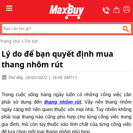
Trang
chủ
MENU
Thang
nhôm
rút
Trang chủ
»
Tin tức
Thang
công
Lý do để bạn quyết định mua
nghiệp
thang nhôm rút
Thang
ghế
bản
to
Thứ Bảy, 28/05/2022 | 16:00 GMT+7
Thang
nhôm
Trong cuộc sống hàng ngày luôn có những công việc cần
gấp
đa
phải sử dụng đến
thang nhôm rút
. Vậy nên thang nhôm
năng
ngày càng trở nên quen thuộc với mọi nhà. Tuy nhiên không
phải loại thang nào cũng phù hợp cho từng công việc trong
Thang
gấp
gia đình, mà còn tùy thuộc vào tính chất của từng công việc
chữ
để lựa chọn một loại thang nhôm phù hợp.
A