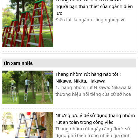
bụi bẩn từ bên...
người bạn thân thiết của ngành điện
lực
Điện lực là ngành công nghiệp vô
cùng phức tạp và gặp nhiều rủi ro đối
với các anh thợ điện khi tiếp xúc trực
tiếp với các đường dây điện. Công việc
của họ luôn phải tiếp xúc mới môi
trường gần nguồn điện và ở những vị
trí trên cao, tại những cột [&h...
Tin xem nhiều
Thang nhôm rút hãng nào tốt :
Nikawa, Nikita, Hakawa
1.Thang nhôm rút Nikawa: Nikawa là
thương hiệu nổi tiếng của xứ sở hoa
anh đào cùng với công nghệ hiện đại
và tiên tiến bậc nhất từ Nhật Bản.
Nikawa chuyên sản xuất và phân phối
Những lưu ý để sử dụng thang nhôm
các dòng sản phẩm cao cấp như xe
rút an toàn trong công việc
đẩy hàng, thang nhôm và dụng cụ
Thang nhôm rút ngày càng được sử
cầm tay...
dụng phổ biến trong nhiều gia đình