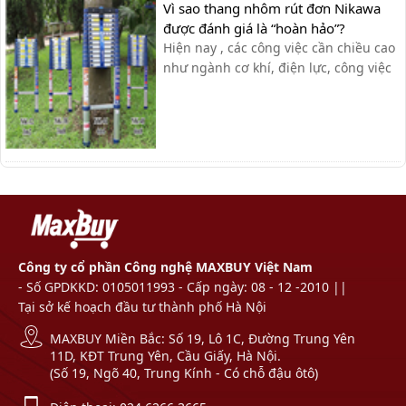
Vì sao thang nhôm rút đơn Nikawa
được đánh giá là “hoàn hảo”?
Hiện nay , các công việc cần chiều cao
như ngành cơ khí, điện lực, công việc
gia đình, xí nghiệp… cần sử dụng đến
thang nhôm rút đơn đã trở nên thông
dụng và phổ biến để đạt hiệu suất
công việc tốt nhất. Tuy nhiên , không
phải ai cũng có thể dễ [&hel...
Công ty cổ phần Công nghệ MAXBUY Việt Nam
- Số GPDKKD: 0105011993 - Cấp ngày: 08 - 12 -2010 ||
Tại sở kế hoạch đầu tư thành phố Hà Nội
MAXBUY Miền Bắc: Số 19, Lô 1C, Đường Trung Yên
11D, KĐT Trung Yên, Cầu Giấy, Hà Nội.
(Số 19, Ngõ 40, Trung Kính - Có chỗ đậu ôtô)