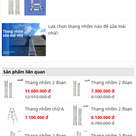
Lựa chọn thang nhôm nào để sửa mái
nhà?
Sản phẩm liên quan
Thang nhôm 2 đoạn
Thang nhôm 2 đoạn
NIKAWA NKT-A16
NIKAWA NKT-A10
11.600.000 đ
7.300.000 đ
12.910.000 đ
8.100.000 đ
Thang nhôm chữ A
Thang nhôm 2 đoạn
Nikawa NKD-03
NIKAWA NKT-A8
1.100.000 đ
6.100.000 đ
6.780.000 đ
Thang nhôm 2 đoạn
Thang nhôm 2 đoạn