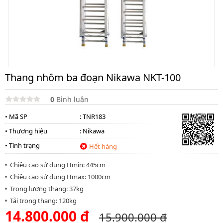
Thang
nhôm
cách
điện
Thương
hiệu
Thang nhôm ba đoạn Nikawa NKT-100
Tin
tức
0
Bình luận
Liên
• Mã SP
: TNR183
hệ
• Thương hiệu
:
Nikawa
• Tình trạng
Hết hàng
Chiều cao sử dụng Hmin: 445cm
Chiều cao sử dụng Hmax: 1000cm
Trọng lượng thang: 37kg
Tải trọng thang: 120kg
14.800.000 đ
15.900.000 đ