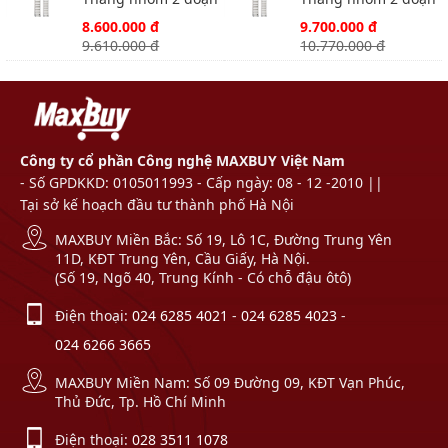
Nikawa NKT-A12
Nikawa NKT-A14
8.600.000 đ
9.700.000 đ
9.610.000 đ
10.770.000 đ
Công ty cổ phần Công nghệ MAXBUY Việt Nam
- Số GPDKKD: 0105011993 - Cấp ngày: 08 - 12 -2010 ||
Tại sở kế hoạch đầu tư thành phố Hà Nội
MAXBUY Miền Bắc: Số 19, Lô 1C, Đường Trung Yên
11D, KĐT Trung Yên, Cầu Giấy, Hà Nội.
(Số 19, Ngõ 40, Trung Kính - Có chỗ đậu ôtô)
Điện thoại:
024 6285 4021
-
024 6285 4023
-
024 6266 3665
MAXBUY Miền Nam: Số 09 Đường 09, KĐT Vạn Phúc,
Thủ Đức, Tp. Hồ Chí Minh
Điện thoại:
028 3511 1078