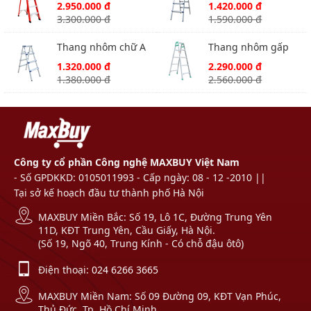
A Nikawa NKJ-6C
Nikawa NKD-05 New
2.950.000 đ
1.420.000 đ
3.300.000 đ
1.590.000 đ
Thang nhôm chữ A
Thang nhôm gấp
Nikawa NKD-04 New
Nikawa NKY-5C
1.320.000 đ
2.290.000 đ
1.380.000 đ
2.560.000 đ
Công ty cổ phần Công nghệ MAXBUY Việt Nam
- Số GPDKKD: 0105011993 - Cấp ngày: 08 - 12 -2010 ||
Tại sở kế hoạch đầu tư thành phố Hà Nội
MAXBUY Miền Bắc: Số 19, Lô 1C, Đường Trung Yên
11D, KĐT Trung Yên, Cầu Giấy, Hà Nội.
(Số 19, Ngõ 40, Trung Kính - Có chỗ đậu ôtô)
Điện thoại:
024 6266 3665
MAXBUY Miền Nam: Số 09 Đường 09, KĐT Vạn Phúc,
Thủ Đức, Tp. Hồ Chí Minh