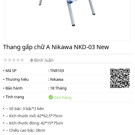
Thang
nhôm
cách
điện
Thương
hiệu
Thang gấp chữ A Nikawa NKD-03 New
Tin
tức
0
Bình luận
Liên
• Mã SP
: TNR103
hệ
• Thương hiệu
:
Nikawa
• Bảo hành
: 18 Tháng
• Tình trạng
Còn hàng
– Số bậc: 3 bậc*2 bên
– Kích thước mở: 42*62,5*75cm
– Kích thước đóng: 42*15*75cm
– Chiều cao bậc: 28cm