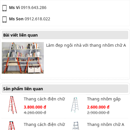
Ms Vi
0919.643.286
Ms Son
0912.618.022
Bài viết liên quan
Làm đẹp ngôi nhà với thang nhôm chữ A
Sản phẩm liên quan
Thang cách điện chữ
Thang nhôm gấp
A Nikawa NKJ-8C
Nikawa NKY-6C
3.800.000 đ
2.600.000 đ
4.260.000 đ
2.900.000 đ
Thang cách điện chữ
Thang nhôm chữ A