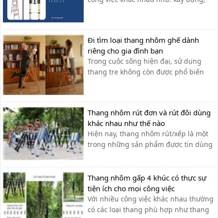
viễn thông, điện lực hay dùng trong
gia đình. Vậy thương hiệu thang
nhôm nào là tốt nhất?
Đi tìm loại thang nhôm ghế dành
riêng cho gia đình bạn
Trong cuộc sống hiện đại, sử dụng
thang tre không còn được phổ biến
như trước nữa. Sự bất tiện và công
kềnh là hai thủ phạm gây nên sự mất
an toàn khi sử dụng thang tre truyền
Thang nhôm rút đơn và rút đôi dùng
thống. Và ngay cả trong giai đoạn
khác nhau như thế nào
chống dịch COVID-19, bạn có thời gian
Hiện nay, thang nhôm rút/xếp là một
để...
trong những sản phẩm được tin dùng
và bán chạy nhất trên thị trường bởi
những tính năng an toàn thuận tiện,
đặc biệt với khả năng rút gọn thang
Thang nhôm gấp 4 khúc có thực sự
sau khi sử dụng giúp tiết kiệm diện
tiện ích cho mọi công việc
tích cất giữ cũng như thuận tiện t...
Với nhiều công việc khác nhau thường
có các loại thang phù hợp như thang