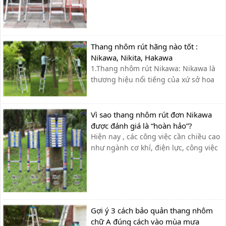
kềnh và độ an toàn không cao. Chính
vì điều này mà các gia đình hiện nay
chọn sử dụng thang ghế nhôm nhỏ
gọn, tiện ích, độ an toàn đạt tiêu ...
Thang nhôm rút hãng nào tốt :
Nikawa, Nikita, Hakawa
1.Thang nhôm rút Nikawa: Nikawa là
thương hiệu nổi tiếng của xứ sở hoa
anh đào cùng với công nghệ hiện đại
và tiên tiến bậc nhất từ Nhật Bản.
Nikawa chuyên sản xuất và phân phối
Vì sao thang nhôm rút đơn Nikawa
các dòng sản phẩm cao cấp như xe
được đánh giá là “hoàn hảo”?
đẩy hàng, thang nhôm và dụng cụ
Hiện nay , các công việc cần chiều cao
cầm tay...
như ngành cơ khí, điện lực, công việc
gia đình, xí nghiệp… cần sử dụng đến
thang nhôm rút đơn đã trở nên thông
dụng và phổ biến để đạt hiệu suất
công việc tốt nhất. Tuy nhiên , không
phải ai cũng có thể dễ [&hel...
Gợi ý 3 cách bảo quản thang nhôm
chữ A đúng cách vào mùa mưa