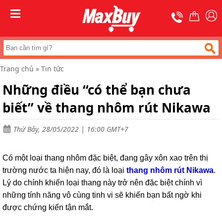
Trang
chủ
MENU
Thang
nhôm
rút
Trang chủ
»
Tin tức
Thang
công
Những điều “có thể bạn chưa
nghiệp
biết” về thang nhôm rút Nikawa
Thang
ghế
bản
to
Thứ Bảy, 28/05/2022 | 16:00 GMT+7
Thang
nhôm
Có một loại thang nhôm đặc biệt, đang gây xôn xao trên thị
gấp
đa
trường nước ta hiện nay, đó là loại
thang nhôm rút Nikawa
.
năng
Lý do chính khiến loại thang này trở nên đặc biệt chính vì
những tính năng vô cùng tinh vi sẽ khiến bạn bất ngờ khi
Thang
gấp
được chứng kiến tận mắt.
chữ
A