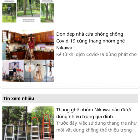
nhôm rút gọn, thang nhôm gấp chữ A,
thang ghế hay thang nhôm gấp 4
khúc. Trong đó dòng thang nhôm gấp
4 khúc được sử dụng phổ biến nhất
bởi sự tiện dụng mà nó mang lại. Đây
Dọn dẹp nhà cửa phòng chống
là [...
Covid-19 cùng thang nhôm ghế
Nikawa
Kể từ khi dịch Covid-19 bùng phát cho
đến nay, Bộ Y tế đã nhiều lần nhấn
mạnh “dọn dẹp nhà cửa sạch sẽ” là
một trong những biện pháp cần thiết
để phòng chống dịch”. Đặc biệt, với
các vật dụng trên cao rất dễ hút nhiều
bụi bẩn từ bên...
Tin xem nhiều
Thang ghế nhôm Nikawa nào được
dùng nhiều trong gia đình
Trước đây, việc sử dụng thang tre như
một vật dụng không thể thiếu trong
nhiều gia đình nhưng nó lại rất cồng