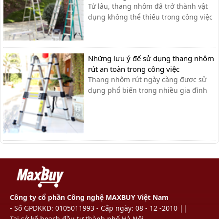
Từ lâu, thang nhôm đã trở thành vật
dụng không thể thiếu trong công việc
hằng ngày của con người với những
thương hiệu nổi bật như Nikawa,
Ameca hay Nikita,… Với những ưu
Những lưu ý để sử dụng thang nhôm
điểm vượt trội về chiều cao cũng như
rút an toàn trong công việc
độ an toàn, chắc chắn, khả năng
Thang nhôm rút ngày càng được sử
chịu...
dụng phổ biến trong nhiều gia đình
như: thắp hương, sơn tường, lau cửa
kính…và được ứng dụng rộng rãi
trong ngành điện lực, viễn thông, lắp
đặt và xây dựng. Tuy nhiên, nhiều
người vẫn chủ quan trong việc tìm
hiểu công...
Công ty cổ phần Công nghệ MAXBUY Việt Nam
- Số GPDKKD: 0105011993 - Cấp ngày: 08 - 12 -2010 ||
Tại sở kế hoạch đầu tư thành phố Hà Nội