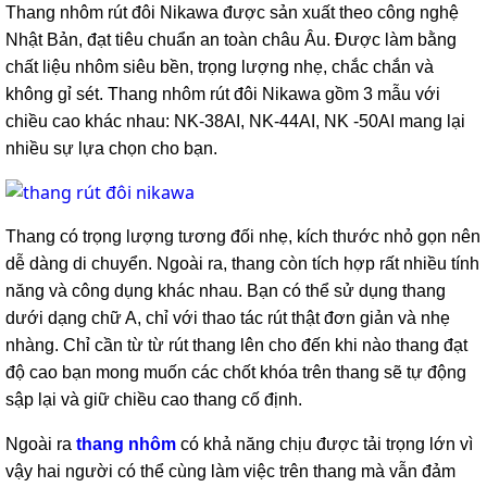
Thang nhôm rút đôi Nikawa được sản xuất theo công nghệ
Thang
Nhật Bản, đạt tiêu chuẩn an toàn châu Âu. Được làm bằng
nhôm
chất liệu nhôm siêu bền, trọng lượng nhẹ, chắc chắn và
cách
điện
không gỉ sét. Thang nhôm rút đôi Nikawa gồm 3 mẫu với
chiều cao khác nhau: NK-38AI, NK-44AI, NK -50AI mang lại
Thương
hiệu
nhiều sự lựa chọn cho bạn.
Tin
tức
Thang có trọng lượng tương đối nhẹ, kích thước nhỏ gọn nên
Liên
hệ
dễ dàng di chuyển. Ngoài ra, thang còn tích hợp rất nhiều tính
năng và công dụng khác nhau. Bạn có thể sử dụng thang
dưới dạng chữ A, chỉ với thao tác rút thật đơn giản và nhẹ
nhàng. Chỉ cần từ từ rút thang lên cho đến khi nào thang đạt
độ cao bạn mong muốn các chốt khóa trên thang sẽ tự động
sập lại và giữ chiều cao thang cố định.
Ngoài ra
thang nhôm
có khả năng chịu được tải trọng lớn vì
vậy hai người có thể cùng làm việc trên thang mà vẫn đảm