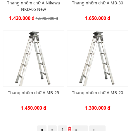
Thang nhôm chữ A Nikawa
Thang nhôm chữ A MB-30
NKD-05 New
Thang
nhôm
1.420.000 đ
1.650.000 đ
1.590.000 đ
cách
điện
Thương
hiệu
Tin
tức
Liên
hệ
Thang nhôm chữ A MB-25
Thang nhôm chữ A MB-20
1.450.000 đ
1.300.000 đ
1
2