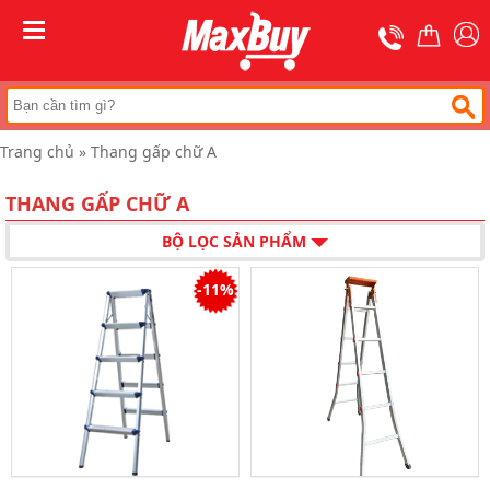
Trang
chủ
MENU
Thang
nhôm
rút
Trang chủ
»
Thang gấp chữ A
Thang
công
nghiệp
THANG GẤP CHỮ A
Thang
BỘ LỌC SẢN PHẨM
ghế
bản
to
-11%
Thang
nhôm
gấp
đa
năng
Thang
gấp
chữ
A