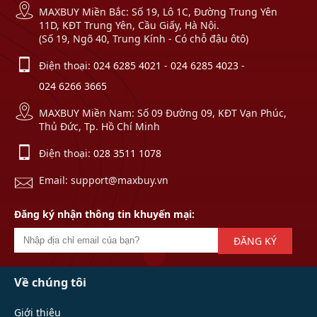
MAXBUY Miền Bắc: Số 19, Lô 1C, Đường Trung Yên
11D, KĐT Trung Yên, Cầu Giấy, Hà Nội.
(Số 19, Ngõ 40, Trung Kính - Có chỗ đậu ôtô)
Điện thoại:
024 6285 4021
-
024 6285 4023
-
024 6266 3665
MAXBUY Miền Nam: Số 09 Đường 09, KĐT Vạn Phúc,
Thủ Đức, Tp. Hồ Chí Minh
Điện thoại:
028 3511 1078
Email: support@maxbuy.vn
Đăng ký nhận thông tin khuyến mại:
ĐĂNG KÝ
Về chúng tôi
Giới thiệu