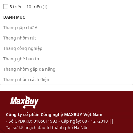
5 triệu - 10 triệu
(1)
DANH MỤC
Thang gấp chữ A
Thang nhôm rút
Thang công nghiệp
Thang ghế bản to
Thang nhôm gấp đa năng
Thang nhôm cách điện
Công ty cổ phần Công nghệ MAXBUY Việt Nam
- Số GPDKKD: 0105011993 - Cấp ngày: 08 - 12 -2010 ||
Tại sở kế hoạch đầu tư thành phố Hà Nội